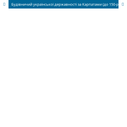
Будівничий української державності за Карпатами (до 150-річчя від дня народження Августина Волошина та 85-річчя проголошення незалежності Карпатської України)