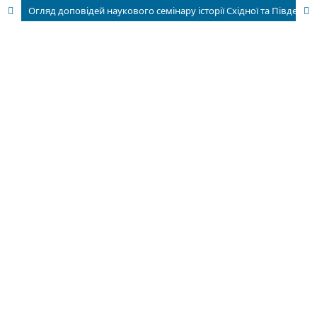
Огляд доповідей наукового семінару історії Східної та Південно-Східної Європи Лейпцизького університету у 2023—2025 рр.