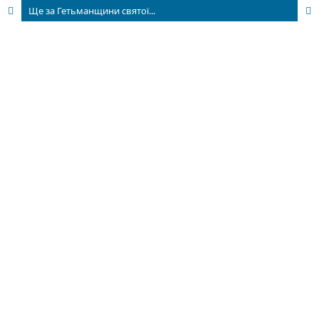
Ще за Гетьманщини святої...