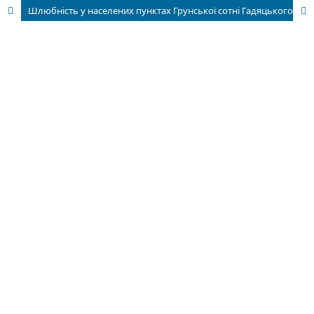
Шлюбність у населених пунктах Грунської сотні Гадяцького полку в першій половині XVIII ст. (за даними парафіяльних метричних книг 1723—1741 рр.)