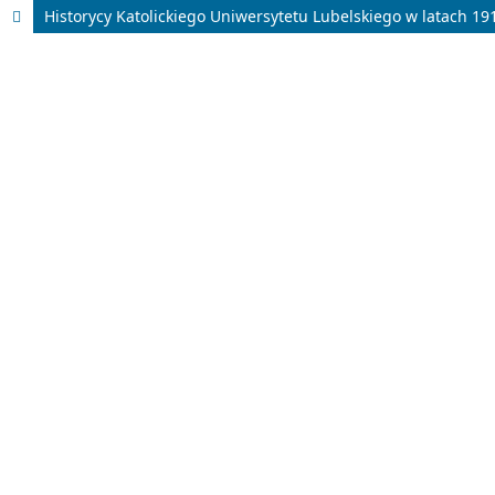
Historycy Katolickiego Uniwersytetu Lubelskiego w latach 19