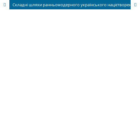
Складні шляхи ранньомодерного українського націєтворення, або Кілька зауваг до звичної схеми історії України