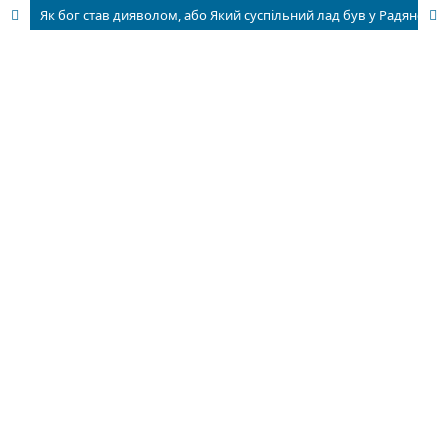
Як бог став дияволом, або Який суспільний лад був у Радянському Союзі? Рец. на кн.: Кульчицький С. Ленінська система влади і власності в окупованій Україні. 1917—1923. Відп. ред. В. Смолій. НАН України. Інститут історії України. Київ: Академперіодика, 202