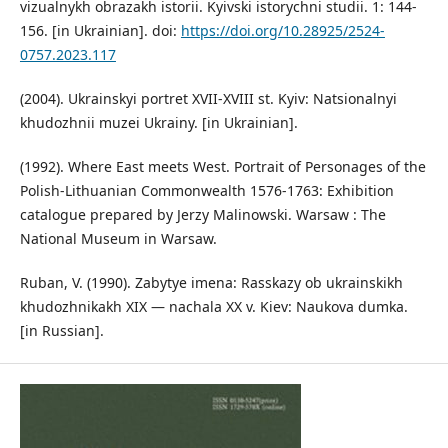
vizualnykh obrazakh istorii. Kyivski istorychni studii. 1: 144-
156. [in Ukrainian]. doi:
https://doi.org/10.28925/2524-
0757.2023.117
(2004). Ukrainskyi portret XVII-XVIII st. Kyiv: Natsionalnyi
khudozhnii muzei Ukrainy. [in Ukrainian].
(1992). Where East meets West. Portrait of Personages of the
Polish-Lithuanian Commonwealth 1576-1763: Exhibition
catalogue prepared by Jerzy Malinowski. Warsaw : The
National Museum in Warsaw.
Ruban, V. (1990). Zabytye imena: Rasskazy ob ukrainskikh
khudozhnikakh XIX — nachala XX v. Kiev: Naukova dumka.
[in Russian].