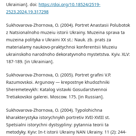
Ukrainian]. doi:
https://doi.org/10.18524/2519-
2523.2024.19.317298
Sukhovarova-Zhornova, O. (2004). Portret Anastasii Polubotok
z Natsionalnoho muzeiu istorii Ukrainy. Muzeina sprava ta
muzeina polityka v Ukraini XX st.: Nauk. zb. prats za
materialamy naukovo-praktychnoi konferentsii Muzeiu
ukrainskoho narodnoho dekoratyvnoho mystetstva. Kyiv. XLV:
187-189. [in Ukrainian].
Sukhovarova-Zhornova, O. (2005). Portret grafini V.P.
Razumovskoi. Argunovy — krepostnye khudozhniki
Sheremetevykh: Katalog vistavki Gosudarstvennoi
Tretiakovskoi galerei. Moscow. 175. [in Russian].
Sukhovarova-Zhornova, O. (2004). Typolohichna
kharakterystyka istorychnykh portretiv XVII-XVIII st.
Spetsialni istorychni dystsypliny: pytannia teorii ta
metodyky. Kyiv: In-t istorii Ukrainy NAN Ukrainy. 11 (2): 244-