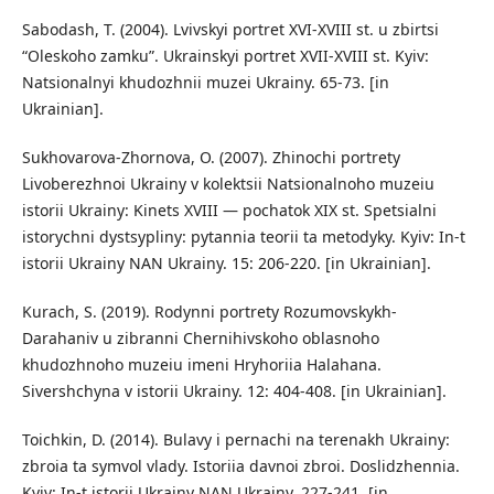
Sabodash, T. (2004). Lvivskyi portret XVI-XVIII st. u zbirtsi
“Oleskoho zamku”. Ukrainskyi portret XVII-XVIII st. Kyiv:
Natsionalnyi khudozhnii muzei Ukrainy. 65-73. [in
Ukrainian].
Sukhovarova-Zhornova, O. (2007). Zhinochi portrety
Livoberezhnoi Ukrainy v kolektsii Natsionalnoho muzeiu
istorii Ukrainy: Kinets XVIII — pochatok XIX st. Spetsialni
istorychni dystsypliny: pytannia teorii ta metodyky. Kyiv: In-t
istorii Ukrainy NAN Ukrainy. 15: 206-220. [in Ukrainian].
Kurach, S. (2019). Rodynni portrety Rozumovskykh-
Darahaniv u zibranni Chernihivskoho oblasnoho
khudozhnoho muzeiu imeni Hryhoriia Halahana.
Sivershchyna v istorii Ukrainy. 12: 404-408. [in Ukrainian].
Toichkin, D. (2014). Bulavy i pernachi na terenakh Ukrainy:
zbroia ta symvol vlady. Istoriia davnoi zbroi. Doslidzhennia.
Kyiv: In-t istorii Ukrainy NAN Ukrainy. 227-241. [in