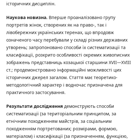
історичних дисциплін.
Наукова новизна.
Вперше проаналізовано групу
портретів жінок, створених як на право-, так і
лівобережних українських теренах, що впродовж
означеного часу перебували у складі різних державних
утворень; запропоновано способи їх систематизації та
класифікації, розкрито особливості окремих живописних
зображень представниць козацької старшини XVII—XVIII
ст.; продемонстровано інформаційні можливості цих
історичних джерел загалом. Стаття має теоретико-
методологічний характер і водночас призначена для
практичного застосування.
Результати дослідження
демонструють способи
систематизації (за територіальним принципом, за
етнічним походженням майстрів, за соціальним
походженням портретованих; розмірами, формою,
матеріалом) і класифікації (за призначенням, функцією,