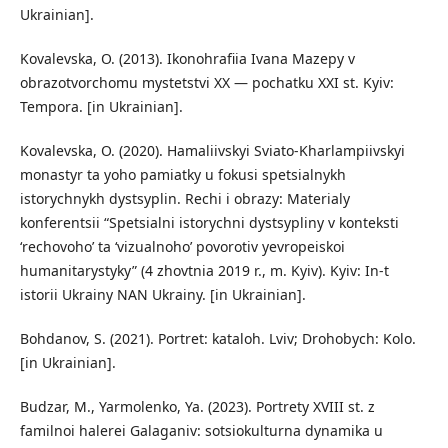
Ukrainian].
Kovalevska, O. (2013). Ikonohrafiia Ivana Mazepy v
obrazotvorchomu mystetstvi XX — pochatku XXI st. Kyiv:
Tempora. [in Ukrainian].
Kovalevska, O. (2020). Hamaliivskyi Sviato-Kharlampiivskyi
monastyr ta yoho pamiatky u fokusi spetsialnykh
istorychnykh dystsyplin. Rechi i obrazy: Materialy
konferentsii “Spetsialni istorychni dystsypliny v konteksti
‘rechovoho’ ta ‘vizualnoho’ povorotiv yevropeiskoi
humanitarystyky” (4 zhovtnia 2019 r., m. Kyiv). Kyiv: In-t
istorii Ukrainy NAN Ukrainy. [in Ukrainian].
Bohdanov, S. (2021). Portret: kataloh. Lviv; Drohobych: Kolo.
[in Ukrainian].
Budzar, M., Yarmolenko, Ya. (2023). Portrety XVIII st. z
familnoi halerei Galaganiv: sotsiokulturna dynamika u