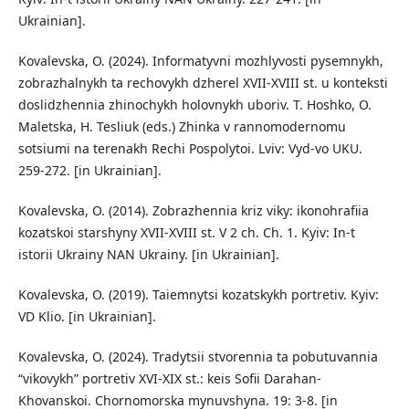
Ukrainian].
Kovalevska, O. (2024). Informatyvni mozhlyvosti pysemnykh,
zobrazhalnykh ta rechovykh dzherel XVII-XVIII st. u konteksti
doslidzhennia zhinochykh holovnykh uboriv. T. Hoshko, O.
Maletska, H. Tesliuk (eds.) Zhinka v rannomodernomu
sotsiumi na terenakh Rechi Pospolytoi. Lviv: Vyd-vo UKU.
259-272. [in Ukrainian].
Kovalevska, O. (2014). Zobrazhennia kriz viky: ikonohrafiia
kozatskoi starshyny XVII-XVIII st. V 2 ch. Ch. 1. Kyiv: In-t
istorii Ukrainy NAN Ukrainy. [in Ukrainian].
Kovalevska, O. (2019). Taiemnytsi kozatskykh portretiv. Kyiv:
VD Klio. [in Ukrainian].
Kovalevska, O. (2024). Tradytsii stvorennia ta pobutuvannia
“vikovykh” portretiv XVI-XIX st.: keis Sofii Darahan-
Khovanskoi. Chornomorska mynuvshyna. 19: 3-8. [in