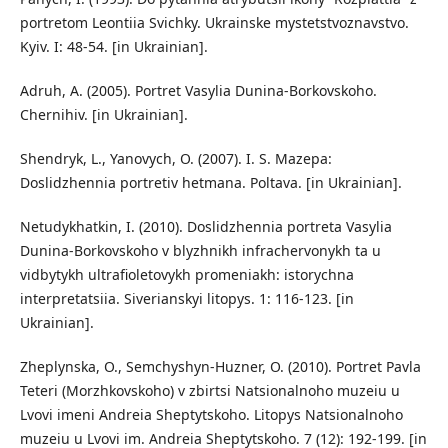
portretom Leontiia Svichky. Ukrainske mystetstvoznavstvo.
Kyiv. I: 48-54. [in Ukrainian].
Adruh, A. (2005). Portret Vasylia Dunina-Borkovskoho.
Chernihiv. [in Ukrainian].
Shendryk, L., Yanovych, O. (2007). I. S. Mazepa:
Doslidzhennia portretiv hetmana. Poltava. [in Ukrainian].
Netudykhatkin, I. (2010). Doslidzhennia portreta Vasylia
Dunina-Borkovskoho v blyzhnikh infrachervonykh ta u
vidbytykh ultrafioletovykh promeniakh: istorychna
interpretatsiia. Siverianskyi litopys. 1: 116-123. [in
Ukrainian].
Zheplynska, O., Semchyshyn-Huzner, O. (2010). Portret Pavla
Teteri (Morzhkovskoho) v zbirtsi Natsionalnoho muzeiu u
Lvovi imeni Andreia Sheptytskoho. Litopys Natsionalnoho
muzeiu u Lvovi im. Andreia Sheptytskoho. 7 (12): 192-199. [in