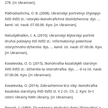
278. [in Ukrainian].
Pokhodiashcha, O. B. (2008). Ukrainskyi portretnyi zhyvopys
XVII-XVIII st.: istoryko-ikonohrafichne doslidzhennia: dys. ...
kand. ist. nauk: 07.00.06. Kyiv. [in Ukrainian].
Netudykhatkin, I. A. (2010). Ukrainskyi ktytorskyi portret
druhoi polovyny XVI-XVIII st.: informatsiinyi potentsial
istorychnoho dzherela: dys. ... kand. ist. nauk: 07.00.06. Kyiv.
[in Ukrainian].
Kovalevska, O. O. (2015). Ikonohrafiia kozatskykh starshyn
XVII-XVIII st.: dzherela ta istoriohrafiia: dys. ... d-ra ist. nauk:
07.00.06. Kyiv. [in Ukrainian].
Kovalevska, O. (2014). Zobrazhennia kriz viky: ikonohrafiia
kozatskoi starshyny XVII-XVIII st. V 2 ch. Ch. 2. Kyiv: In-t
istorii Ukrainy NAN Ukrainy. [in Ukrainian].
Panych, I. (1993). Do pytannia atrybutsii ikony “Rozpiattia” z