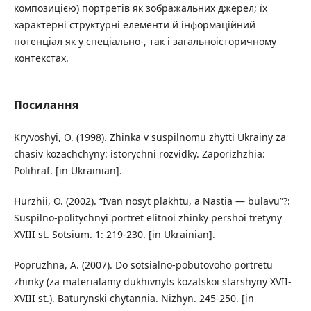
композицією) портретів як зображальних джерел; їх
характерні структурні елементи й інформаційний
потенціал як у спеціально-, так і загальноісторичному
контекстах.
Посилання
Kryvoshyi, O. (1998). Zhinka v suspilnomu zhytti Ukrainy za
chasiv kozachchyny: istorychni rozvidky. Zaporizhzhia:
Polihraf. [in Ukrainian].
Hurzhii, O. (2002). “Ivan nosyt plakhtu, a Nastia — bulavu”?:
Suspilno-politychnyi portret elitnoi zhinky pershoi tretyny
XVIII st. Sotsium. 1: 219-230. [in Ukrainian].
Popruzhna, A. (2007). Do sotsialno-pobutovoho portretu
zhinky (za materialamy dukhivnyts kozatskoi starshyny XVII-
XVIII st.). Baturynski chytannia. Nizhyn. 245-250. [in