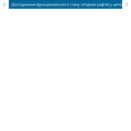
Дослідження функціонального стану ліпідних рафтів у цитоплазматичній мембрані проростків Pisum Sativum при дії кліностатування