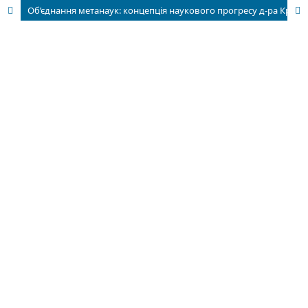
Об’єднання метанаук: концепція наукового прогресу д-ра Крауса