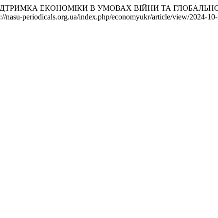
ПІДТРИМКА ЕКОНОМІКИ В УМОВАХ ВІЙНИ ТА ГЛОБАЛЬНО
/nasu-periodicals.org.ua/index.php/economyukr/article/view/2024-10-