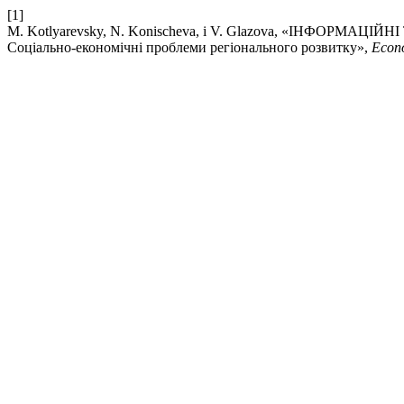
[1]
M. Kotlyarevsky, N. Konischeva, і V. Glazova, «ІН
Соціально-економічні проблеми регіонального розвитку»,
Econ